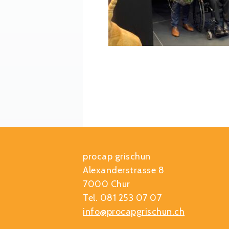
procap grischun
Alexanderstrasse 8
7000 Chur
Tel. 081 253 07 07
info@procapgrischun.ch