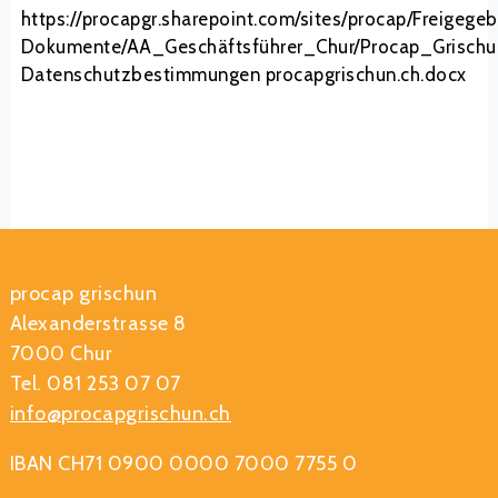
https://procapgr.sharepoint.com/sites/procap/Freigege
Dokumente/AA_Geschäftsführer_Chur/Procap_Grischun
Datenschutzbestimmungen procapgrischun.ch.docx
procap grischun
Alexanderstrasse 8
7000 Chur
Tel. 081 253 07 07
info@procapgrischun.ch
IBAN CH71 0900 0000 7000 7755 0