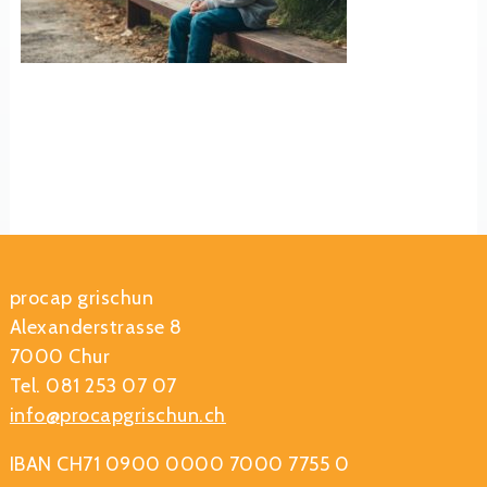
procap grischun
Alexanderstrasse 8
7000 Chur
Tel. 081 253 07 07
info@procapgrischun.ch
IBAN CH71 0900 0000 7000 7755 0