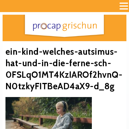
ein-kind-welches-autsimus-
hat-und-in-die-ferne-sch-
0FSLqO1MT4KzIAROf2hvnQ-
N0tzkyFITBeAD4aX9-d_8g