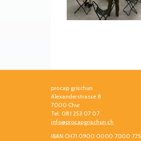
procap grischun
Alexanderstrasse 8
7000 Chur
Tel. 081 253 07 07
info@procapgrischun.ch
IBAN CH71 0900 0000 7000 775