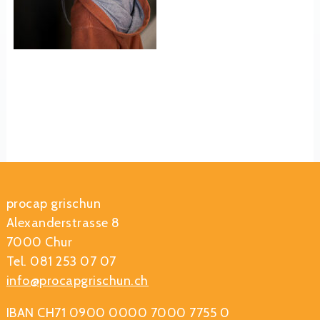
procap grischun
Alexanderstrasse 8
7000 Chur
Tel. 081 253 07 07
info@procapgrischun.ch
IBAN CH71 0900 0000 7000 7755 0