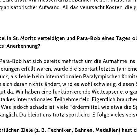
rganisatorischer Aufwand. All das verursacht Kosten, die
el in St. Moritz verteidigen und Para-Bob eines Tages o
ics-Anerkennung?
e. Para-Bob hat sich bereits mehrfach um die Aufnahme i
rungen erfüllt waren, wurde die Sportart letztes Jahr e
uck, als fehle beim Internationalen Paralympischen Komite
sich daran nichts ändert, wird es wohl schwierig, diesen S
gut da. Wir haben eine funktionierende Weltcupserie, orga
arkes internationales Teilnehmerfeld. Eigentlich brauchen
as jedoch schade ist, viele Fördermittel, wie etwa die Spo
nglich. Da bleibt uns trotz sportlicher Erfolge vieles vers
tlichen Ziele (z. B. Techniken, Bahnen, Medaillen) hast 