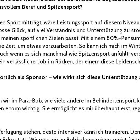
hsvollem Beruf und Spitzensport?
en Sport mitträgt, wäre Leistungssport auf diesem Niveau 
osse Glück, auf viel Verständnis und Unterstützung zu st
u meinen sportlichen Zielen passt. Mit einem 80%-Pensum
e Zeit, um etwas vorzuarbeiten. So kann ich mich im Win
Auch wenn es sich manchmal wie Spitzensport anfühlt, ve
ein verlässlicher Job im Rücken, der einem diese Leidensc
ortlich als Sponsor – wie wirkt sich diese Unterstützung 
 wir im Para-Bob, wie viele andere im Behindertensport, k
 enorm wichtig. Sie ermöglicht es mir überhaupt erst, reg
rfügung stehen, desto intensiver kann ich trainieren. Den
ie Ecke statt. Wir müssen an Bobbahnen reisen, meist für