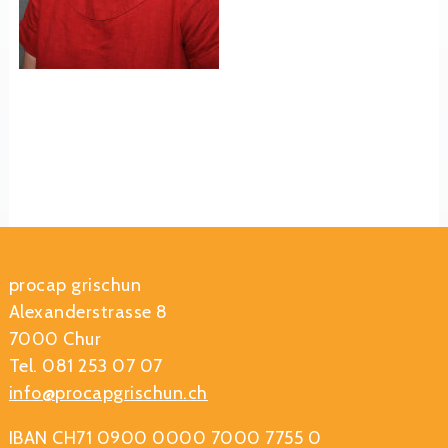
procap grischun
Alexanderstrasse 8
7000 Chur
Tel. 081 253 07 07
info@procapgrischun.ch
IBAN CH71 0900 0000 7000 7755 0