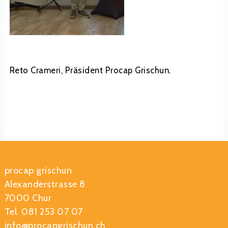
Reto Crameri, Präsident Procap Grischun.
procap grischun
Alexanderstrasse 8
7000 Chur
Tel. 081 253 07 07
info@procapgrischun.ch