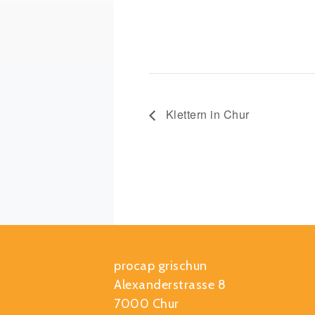
Klettern in Chur
procap grischun
Alexanderstrasse 8
7000 Chur