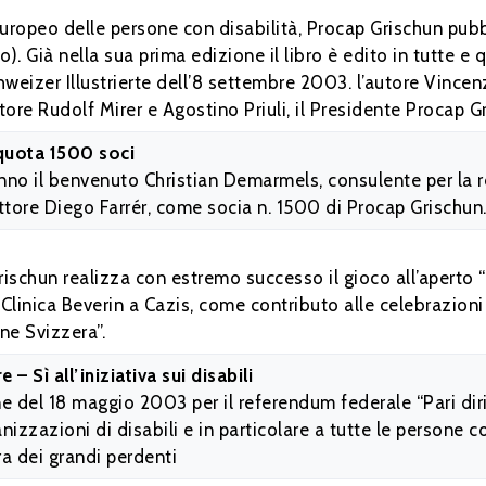
ropeo delle persone con disabilità, Procap Grischun pubbl
. Già nella sua prima edizione il libro è edito in tutte e q
hweizer Illustrierte dell’8 settembre 2003. l’autore Vincen
ttore Rudolf Mirer e Agostino Priuli, il Presidente Procap G
quota 1500 soci
anno il benvenuto Christian Demarmels, consulente per la r
rettore Diego Farrér, come socia n. 1500 di Procap Grischun
chun realizza con estremo successo il gioco all’aperto “De
 Clinica Beverin a Cazis, come contributo alle celebrazioni
ne Svizzera”.
 – Sì all’iniziativa sui disabili
 del 18 maggio 2003 per il referendum federale “Pari diritt
nizzazioni di disabili e in particolare a tutte le persone co
ra dei grandi perdenti