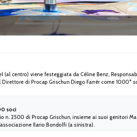
l (al centro) viene festeggiata da Céline Benz, Responsab
al Direttore di Procap Grischun Diego Farrér come 1000° s
00 soci
io n. 2500 di Procap Grischun, insieme ai suoi genitori M
l’associazione Ilario Bondolfi (a sinistra).