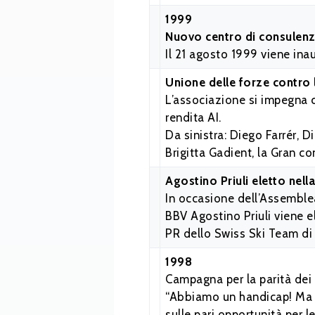
1999
Nuovo centro di consulenz
Il 21 agosto 1999 viene ina
Unione delle forze contro l
L’associazione si impegna c
rendita AI.
Da sinistra: Diego Farrér, 
Brigitta Gadient, la Gran co
Agostino Priuli eletto nell
In occasione dell’Assemblea
BBV Agostino Priuli viene e
PR dello Swiss Ski Team di 
1998
Campagna per la parità dei d
“Abbiamo un handicap! Ma s
sulle pari opportunità per 