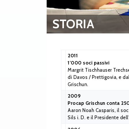
STORIA
2011
1’000 soci passivi
Margrit Tischhauser Trechse
di Davos / Prettigovia, e d
Grischun.
2009
Procap Grischun conta 25
Aaron Noah Casparis, il soc
Sils i. D. e il Presidente del