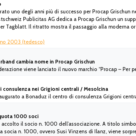
o
ato uno degli anni più di successo per Procap Grischun neg
stschweiz Publicitas AG dedica a Procap Grischun un sup
 Tagblatt. Il ritratto mostra il passaggio alla moderna o
ano 2003 (tedesco)
erband cambia nome in Procap Grischun
derazione viene lanciato il nuovo marchio “Procap – Per p
i consulenza nei Grigioni centrali / Mesolcina
augurato a Bonaduz il centro di consulenza Grigioni centra
quota 1000 soci
accolto il socio n. 1000 dell’associazione. A titolo simbol
 la socia n. 1000, ovvero Susi Vinzens di Ilanz, viene sorpr