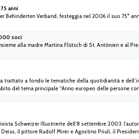
 75 anni
ner Behinderten Verband, festeggia nel 2006 il suo 75° an
2000 soci
nsieme alla madre Martina Flütsch di St. Antönien e al Pr
 trattato a fondo le tematiche della quotidianità e dell’
ambito del tema principale “Anno europeo delle persone con 
rivista Schweizer Illustrierte dell’8 settembre 2003: l’auto
Deiss, il pittore Rudolf Mirer e Agostino Priuli, il Preside