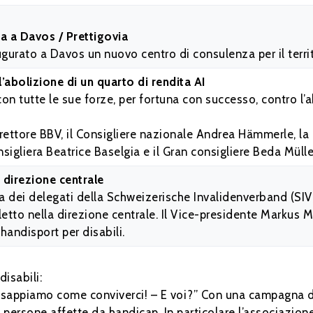
a a Davos / Prettigovia
ugurato a Davos un nuovo centro di consulenza per il territ
’abolizione di un quarto di rendita AI
on tutte le sue forze, per fortuna con successo, contro l’a
Direttore BBV, il Consigliere nazionale Andrea Hämmerle, la
nsigliera Beatrice Baselgia e il Gran consigliere Beda Mülle
a direzione centrale
 dei delegati della Schweizerische Invalidenverband (SIV)
letto nella direzione centrale. Il Vice-presidente Markus 
handisport per disabili.
isabili:
appiamo come conviverci! – E voi?” Con una campagna di
le persone affette da handicap. In particolare l’associazio