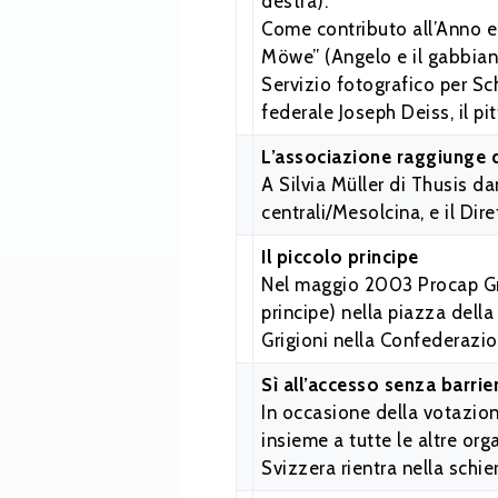
destra).
Come contributo all’Anno eu
Möwe” (Angelo e il gabbiano)
Servizio fotografico per Sc
federale Joseph Deiss, il pi
L’associazione raggiunge 
A Silvia Müller di Thusis d
centrali/Mesolcina, e il Di
Il piccolo principe
Nel maggio 2003 Procap Gris
principe) nella piazza della
Grigioni nella Confederazio
Sì all’accesso senza barriere
In occasione della votazione
insieme a tutte le altre orga
Svizzera rientra nella schie