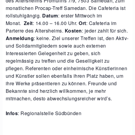
des Altersheims Promulins 7/9, 7503 Samedan, zum
monatlichen Procap-Treff Samedan. Die Cafeteria ist
rollstuhlgängig.
Datum
: erster Mittwoch im
Monat.
Zeit
: 14.00 – 16.00 Uhr.
Ort
: Cafeteria im
Parterre des Altersheims.
Kosten
: jeder zahlt für sich.
Anmeldung
: keine. Ziel unserer Treffen ist, den Aktiv-
und Solidarmitgliedern sowie auch externen
Interessierten Gelegenheit zu geben, sich
regelmässig zu treffen und die Geselligkeit zu
pflegen. Referenten oder einheimische Künstlerinnen
und Künstler sollen ebenfalls ihren Platz haben, um
ihre Werke präsentieren zu können. Freunde und
Bekannte sind herzlich willkommen, je mehr
mitmachen, desto abwechslungsreicher wird’s.
Infos
: Regionalstelle Südbünden