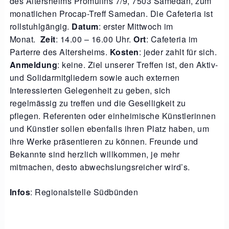
des Altersheims Promulins 7/9, 7503 Samedan, zum
monatlichen Procap-Treff Samedan. Die Cafeteria ist
rollstuhlgängig.
Datum
: erster Mittwoch im
Monat.
Zeit
: 14.00 – 16.00 Uhr.
Ort
: Cafeteria im
Parterre des Altersheims.
Kosten
: jeder zahlt für sich.
Anmeldung
: keine. Ziel unserer Treffen ist, den Aktiv-
und Solidarmitgliedern sowie auch externen
Interessierten Gelegenheit zu geben, sich
regelmässig zu treffen und die Geselligkeit zu
pflegen. Referenten oder einheimische Künstlerinnen
und Künstler sollen ebenfalls ihren Platz haben, um
ihre Werke präsentieren zu können. Freunde und
Bekannte sind herzlich willkommen, je mehr
mitmachen, desto abwechslungsreicher wird’s.
Infos
: Regionalstelle Südbünden