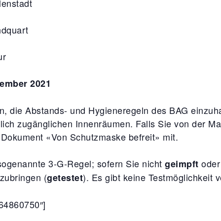
enstadt
dquart
ur
tember 2021
n, die Abstands- und Hygieneregeln des BAG einzuhal
tlich zugänglichen Innenräumen. Falls Sie von der Mas
ge Dokument «Von Schutzmaske befreit» mit.
e sogenannte 3-G-Regel; sofern Sie nicht
ode
geimpft
zubringen (
). Es gibt keine Testmöglichkeit v
getestet
64860750″]