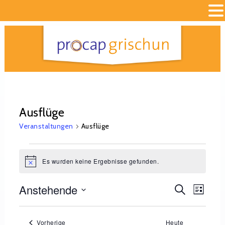
Ausflüge
Veranstaltungen
Ausflüge
Es wurden keine Ergebnisse gefunden.
Hinweis
Anstehende
Veranst
Veran
Suche
Liste
Ansic
Datum
Suche
wählen.
Navig
Veranstaltungen
Vorherige
Heute