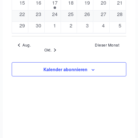
Navigat
0
0
1
0
0
0
0
15
16
17
18
19
20
21
Veranstaltungen
Veranstaltungen
Veranstaltung
Veranstaltungen
Veranstaltungen
Veranstaltungen
Veransta
0
0
0
0
0
0
0
22
23
24
25
26
27
28
Veranstaltungen
Veranstaltungen
Veranstaltungen
Veranstaltungen
Veranstaltungen
Veranstaltungen
Veransta
0
0
0
0
0
0
0
29
30
1
2
3
4
5
Veranstaltungen
Veranstaltungen
Veranstaltungen
Veranstaltungen
Veranstaltungen
Veranstaltungen
Veransta
Aug.
Dieser Monat
Okt.
Kalender abonnieren