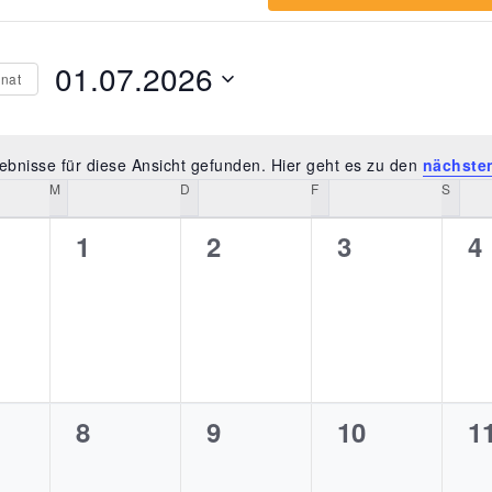
01.07.2026
nat
Datum
wählen.
ebnisse für diese Ansicht gefunden. Hier geht es zu den
nächste
Hinweis
M
D
F
S
0
0
0
0
1
2
3
4
en,
nstaltungen,
Veranstaltungen,
Veranstaltungen,
Veranstaltu
V
en
0
0
0
0
8
9
10
1
en,
nstaltungen,
Veranstaltungen,
Veranstaltungen,
Veranstaltu
V