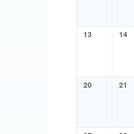
0
0
13
14
Veranstaltung
Vera
0
0
20
21
Veranstaltung
Vera