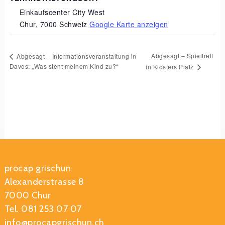
Einkaufscenter City West
Chur
,
7000
Schweiz
Google Karte anzeigen
Abgesagt – Spieltreff
Abgesagt – Informationsveranstaltung in
Davos: „Was steht meinem Kind zu?“
in Klosters Platz
procap grischun
Alexanderstrasse 8
7000 Chur
Tel. 081 253 07 07
info@procapgrischun.ch