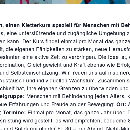
h, einen Kletterkurs speziell für Menschen mit B
es, eine unterstützende und zugängliche Umgebung zu
n kann. Der Kurs findet einmal pro Monat das ganze 
it, die eigenen Fähigkeiten zu stärken, neue Herau
innten eine aktive Zeit zu verbringen. Die Idee ist, 
ordination, Gleichgewicht und Kraft ebenso wie Erfo
und Selbsteinschätzung. Wir freuen uns auf inspirier
 Austausch und individuellen Wachstum. Zusammen s
ichkeit hat, ihre eigenen Grenzen zu überwinden und
Menschen mit Behinderung jeden Alters, k
ielgruppe:
r neue Erfahrungen und Freude an der Bewegung;
A
Ort:
r;
Einmal pro Monat, das ganze Jahr über; 
Termine:
srüstung wird gestellt, es wird empfohlen, bequeme 
- und Solidarmitglieder Fr. 30.– pro Abend, Nicht-Mitg