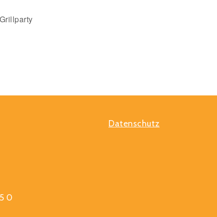
rillparty
Datenschutz
5 0