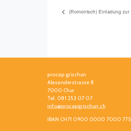
(Romontsch) Einladung zur G
procap grischun
Alexanderstrasse 8
7000 Chur
Tel. 081 253 07 07
info@procapgrischun.ch
IBAN CH71 0900 0000 7000 775