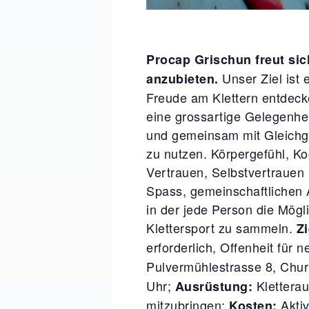
Procap Grischun freut sic
Unser Ziel ist 
anzubieten.
Freude am Klettern entdecke
eine grossartige Gelegenhe
und gemeinsam mit Gleichges
zu nutzen. Körpergefühl, Ko
Vertrauen, Selbstvertrauen 
Spass, gemeinschaftlichen
in der jede Person die Mögl
Klettersport zu sammeln.
Z
erforderlich, Offenheit fü
Pulvermühlestrasse 8, Chu
Uhr;
Kletterau
Ausrüstung:
mitzubringen;
Aktiv
Kosten: