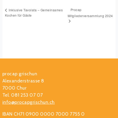
Procap
Inklusive Tavolata – Gemeinsames
Kochen für Gäste
Mitgliederversammlung 2024
procap grischun
Alexanderstrasse 8
7000 Chur
Tel. 081 253 07 07
info@procapgrischun.ch
IBAN CH71 0900 0000 7000 7755 0