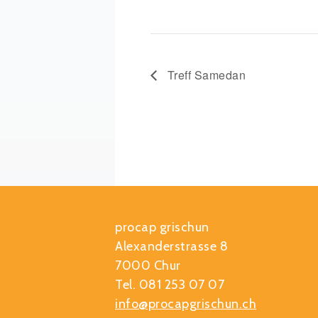
Treff Samedan
procap grischun
Alexanderstrasse 8
7000 Chur
Tel. 081 253 07 07
info@procapgrischun.ch