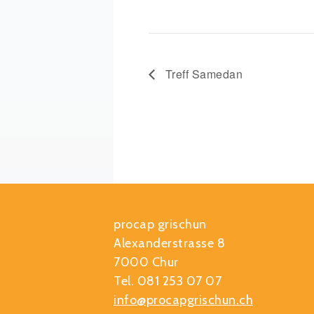
Treff Samedan
procap grischun
Alexanderstrasse 8
7000 Chur
Tel. 081 253 07 07
info@procapgrischun.ch