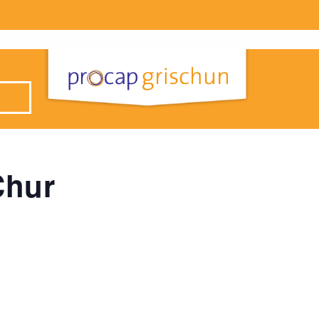
Chur
0