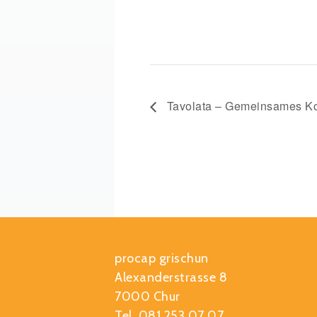
Tavolata – Gemeinsames Ko
procap grischun
Alexanderstrasse 8
7000 Chur
Tel. 081 253 07 07