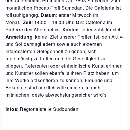
des Altersheims Promulins 7/9, 7503 Samedan, zum
monatlichen Procap-Treff Samedan. Die Cafeteria ist
rollstuhlgängig.
Datum
: erster Mittwoch im
Monat.
Zeit
: 14.00 – 16.00 Uhr.
Ort
: Cafeteria im
Parterre des Altersheims.
Kosten
: jeder zahlt für sich.
Anmeldung
: keine. Ziel unserer Treffen ist, den Aktiv-
und Solidarmitgliedern sowie auch externen
Interessierten Gelegenheit zu geben, sich
regelmässig zu treffen und die Geselligkeit zu
pflegen. Referenten oder einheimische Künstlerinnen
und Künstler sollen ebenfalls ihren Platz haben, um
ihre Werke präsentieren zu können. Freunde und
Bekannte sind herzlich willkommen, je mehr
mitmachen, desto abwechslungsreicher wird’s.
Infos
: Regionalstelle Südbünden