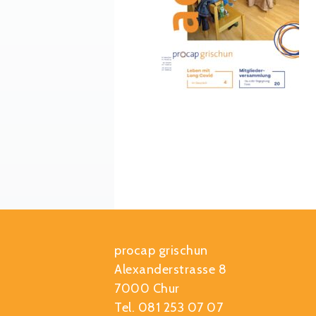
procap grischun
Alexanderstrasse 8
7000 Chur
Tel. 081 253 07 07