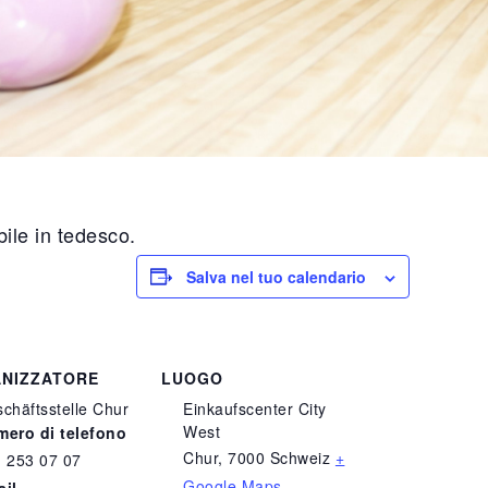
ile in tedesco.
Salva nel tuo calendario
NIZZATORE
LUOGO
chäftsstelle Chur
Einkaufscenter City
West
ero di telefono
Chur
,
7000
Schweiz
+
 253 07 07
Google Maps
ail