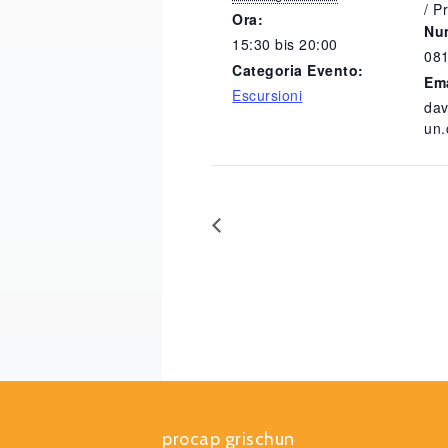
/ P
Ora:
Num
15:30 bis 20:00
081
Categoria Evento:
Em
Escursioni
da
un.
procap grischun