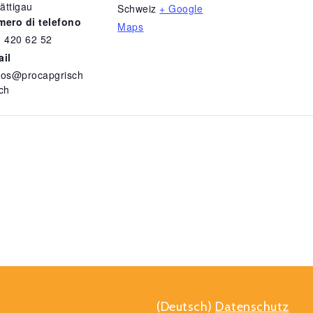
rättigau
Schweiz
+ Google
ero di telefono
Maps
 420 62 52
ail
vos@procapgrisch
ch
(Deutsch)
Datenschutz