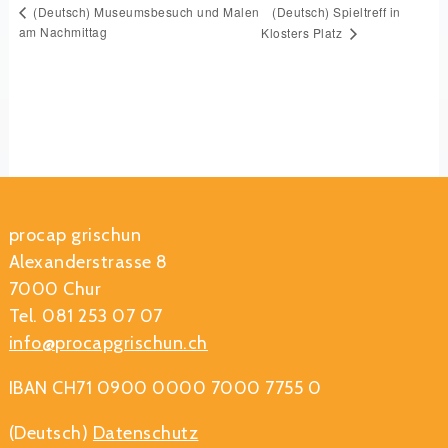
(Deutsch) Spieltreff in
(Deutsch) Museumsbesuch und Malen
am Nachmittag
Klosters Platz
procap grischun
Alexanderstrasse 8
7000 Chur
Tel. 081 253 07 07
info@procapgrischun.ch
IBAN CH71 0900 0000 7000 7755 0
(Deutsch)
Datenschutz