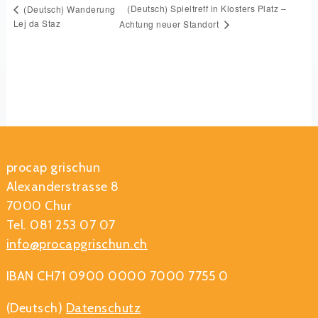
(Deutsch) Spieltreff in Klosters Platz –
(Deutsch) Wanderung
Lej da Staz
Achtung neuer Standort
procap grischun
Alexanderstrasse 8
7000 Chur
Tel. 081 253 07 07
info@procapgrischun.ch
IBAN CH71 0900 0000 7000 7755 0
(Deutsch)
Datenschutz