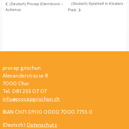
(Deutsch) Spieltreff in Klosters
(Deutsch) Procap Elternforum –
Autismus
Platz
procap grischun
Alexanderstrasse 8
7000 Chur
Tel. 081 253 07 07
info@procapgrischun.ch
IBAN CH71 0900 0000 7000 7755 0
(Deutsch)
Datenschutz