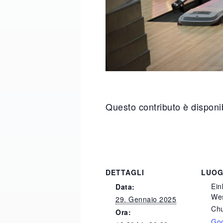
Questo contributo è disponib
DETTAGLI
LUO
Ein
Data:
We
29. Gennaio 2025
Ch
Ora:
Go