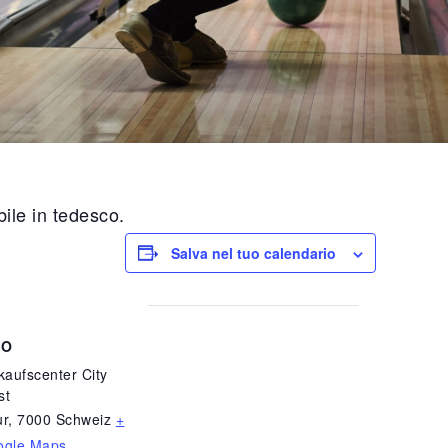
ile in tedesco.
Salva nel tuo calendario
GO
kaufscenter City
st
ur
,
7000
Schweiz
+
ogle Maps