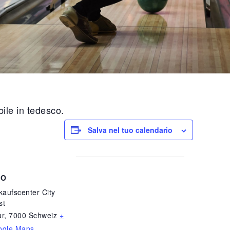
ile in tedesco.
Salva nel tuo calendario
GO
kaufscenter City
st
ur
,
7000
Schweiz
+
ogle Maps