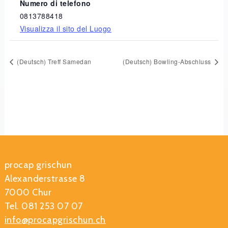
Numero di telefono
0813788418
Visualizza il sito del Luogo
(Deutsch) Treff Samedan
(Deutsch) Bowling-Abschluss
procap grischun
Alexanderstrasse 8
7000 Chur
Tel. 081 253 07 07
info@procapgrischun.ch