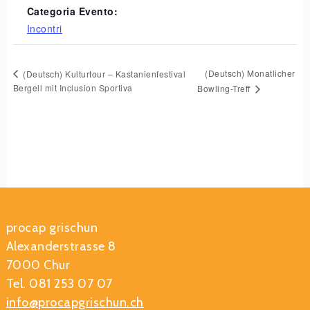
Categoria Evento:
Incontri
(Deutsch) Monatlicher
(Deutsch) Kulturtour – Kastanienfestival
Bergell mit Inclusion Sportiva
Bowling-Treff
procap grischun
Alexanderstrasse 8
7000 Chur
Tel. 081 253 07 07
info@procapgrischun.ch