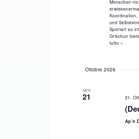
Menschen nich
erwiesenermas
Koordination,
und Selbstein
Sportart so i
Grischun biete
tutto »
Ottobre 2026
MER
21
21. Ot
(De
Ap’n 