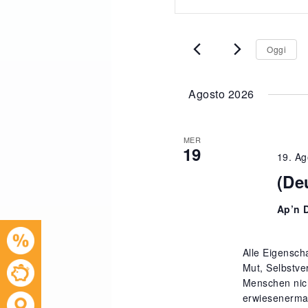
Parola
Ricerca
Chiave.
e
Cerca
Oggi
Eventi
viste
per
Parola
Navigazione
Agosto 2026
Chiave.
MER
19
19. Ag
(De
Ap’n 
Alle Eigensch
Mut, Selbstve
Menschen nich
erwiesenermas