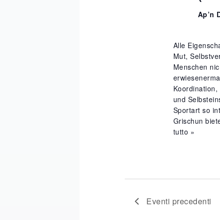
Ap’n 
Alle Eigensch
Mut, Selbstve
Menschen nich
erwiesenermas
Koordination,
und Selbstein
Sportart so i
Grischun biete
tutto »
Eventi
precedenti