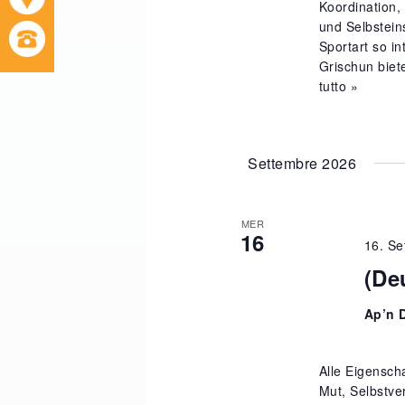
Koordination,
und Selbstein
Sportart so i
Grischun biete
tutto »
Settembre 2026
MER
16
16. Se
(De
Ap’n 
Alle Eigensch
Mut, Selbstve