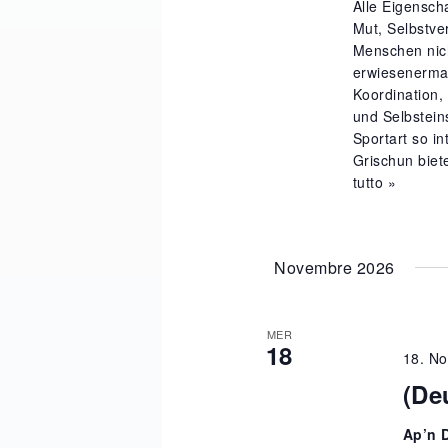
Alle Eigensch
Mut, Selbstve
Menschen nich
erwiesenermas
Koordination,
und Selbstein
Sportart so i
Grischun biete
tutto »
Novembre 2026
MER
18
18. No
(De
Ap’n 