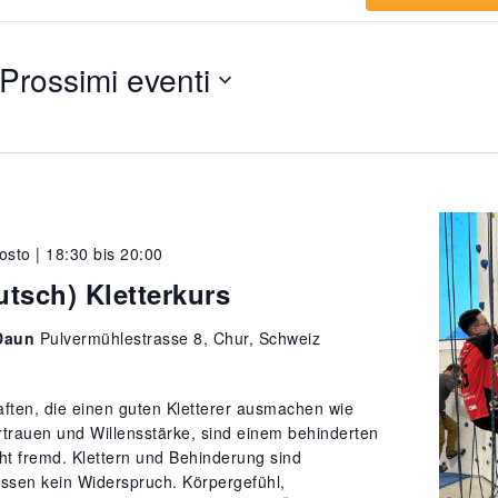
Prossimi eventi
Seleziona
la
data.
osto | 18:30
bis
20:00
utsch) Kletterkurs
Daun
Pulvermühlestrasse 8, Chur, Schweiz
aften, die einen guten Kletterer ausmachen wie
rtrauen und Willensstärke, sind einem behinderten
t fremd. Klettern und Behinderung sind
sen kein Widerspruch. Körpergefühl,