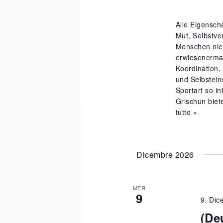
Alle Eigensch
Mut, Selbstve
Menschen nich
erwiesenermas
Koordination,
und Selbstein
Sportart so i
Grischun biete
tutto »
Dicembre 2026
MER
9
9. Dic
(De