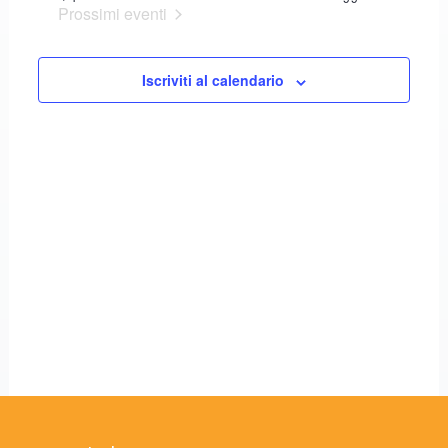
e
data.
Prossimi eventi
viste
Navigaz
Iscriviti al calendario