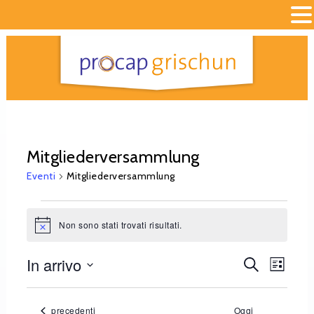
Mitgliederversammlung
Eventi
Mitgliederversammlung
Non sono stati trovati risultati.
Notice
In arrivo
Eventi
Event
Cerca
Lista
Viste
Seleziona
Ricerca
la
Navig
Eventi
precedenti
Oggi