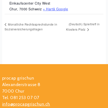
Einkaufscenter City West
Chur
,
7000
Schweiz
+ Hartă Google
(Deutsch) Spieltreff in
Monatliche Rechtssprechstunde in
Sozialversicherungsfragen
Klosters Platz
procap grischun
Alexanderstrasse 8
7000 Chur
Tel. 081 253 07 07
info@procapgrischun.ch