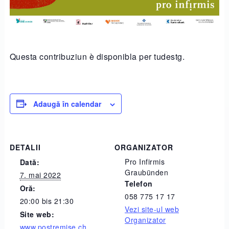
Questa contribuziun è disponibla per tudestg.
Adaugă în calendar
DETALII
ORGANIZATOR
Pro Infirmis
Dată:
Graubünden
7. mai 2022
Telefon
Oră:
058 775 17 17
20:00 bis 21:30
Vezi site-ul web
Site web:
Organizator
www.postremise.ch