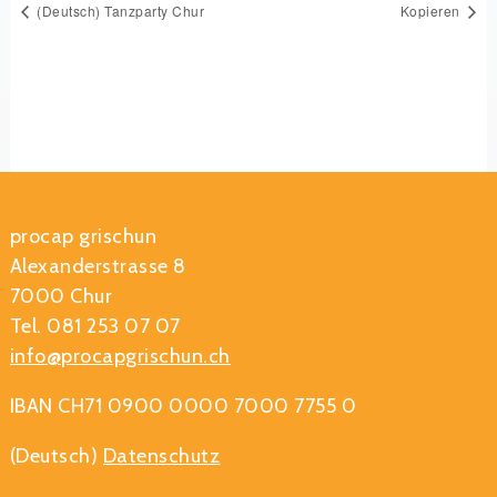
(Deutsch) Tanzparty Chur
Kopieren
procap grischun
Alexanderstrasse 8
7000 Chur
Tel. 081 253 07 07
info@procapgrischun.ch
IBAN CH71 0900 0000 7000 7755 0
(Deutsch)
Datenschutz