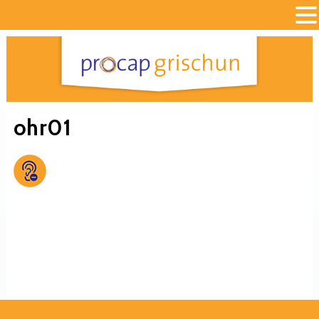
ohr01