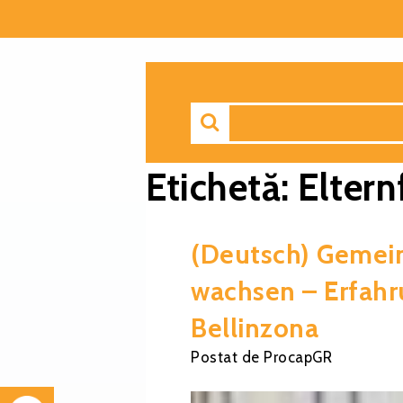
Etichetă:
Elter
(Deutsch) Gemei
wachsen – Erfahr
Bellinzona
Postat
de
ProcapGR