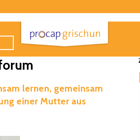
nforum
nsam lernen, gemeinsam
ung einer Mutter aus