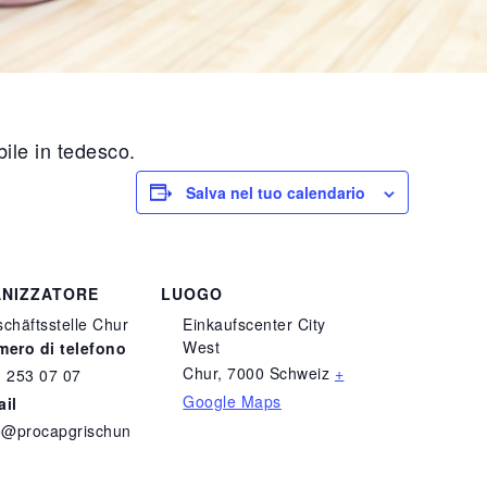
ile in tedesco.
Salva nel tuo calendario
NIZZATORE
LUOGO
chäftsstelle Chur
Einkaufscenter City
West
ero di telefono
Chur
,
7000
Schweiz
+
 253 07 07
Google Maps
ail
o@procapgrischun