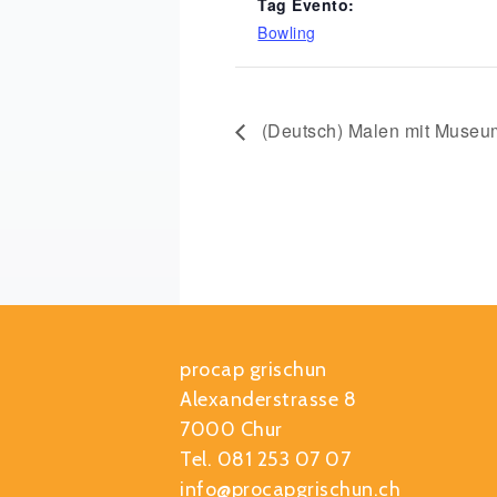
Tag Evento:
Bowling
(Deutsch) Malen mit Museu
procap grischun
Alexanderstrasse 8
7000 Chur
Tel. 081 253 07 07
info@procapgrischun.ch